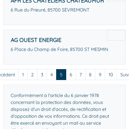
AFR LES CHATELIERS CHATEAUMUR
6 Rue du Prieuré, 85700 SÈVREMONT
AG OUEST ENERGIE
6 Place du Champ de Foire, 85700 ST MESMIN
écédent
1
2
3
4
5
6
7
8
9
10
Sui
Conformément à l'article du 6 janvier 1978
concernant la protection des données, vous
disposez d'un droit d'accès, de rectification et
d'opposition de vos informations. Ce droit peut
être exercé en
envoyant un mail au service