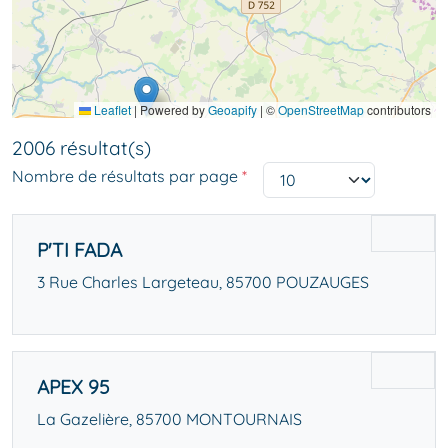
Leaflet
|
Powered by
Geoapify
| ©
OpenStreetMap
contributors
2006 résultat(s)
Nombre de résultats par page
*
P'TI FADA
3 Rue Charles Largeteau, 85700 POUZAUGES
APEX 95
La Gazelière, 85700 MONTOURNAIS