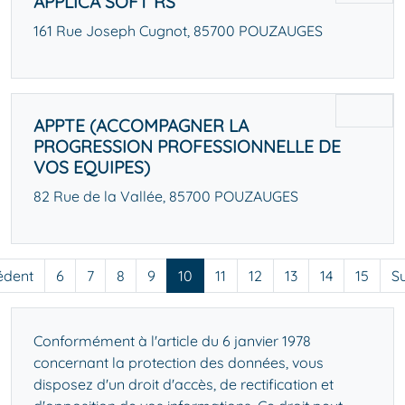
APPLICA SOFT RS
161 Rue Joseph Cugnot, 85700 POUZAUGES
APPTE (ACCOMPAGNER LA
PROGRESSION PROFESSIONNELLE DE
VOS EQUIPES)
82 Rue de la Vallée, 85700 POUZAUGES
édent
6
7
8
9
10
11
12
13
14
15
S
Conformément à l'article du 6 janvier 1978
concernant la protection des données, vous
disposez d'un droit d'accès, de rectification et