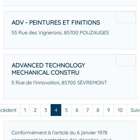
ADV - PEINTURES ET FINITIONS
55 Rue des Vignerons, 85700 POUZAUGES
ADVANCED TECHNOLOGY
MECHANICAL CONSTRU
5 Rue de l'Innovation, 85700 SÈVREMONT
écédent
1
2
3
4
5
6
7
8
9
10
Sui
Conformément à l'article du 6 janvier 1978