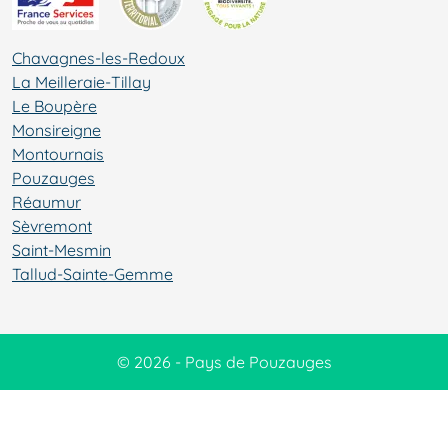
Chavagnes-les-Redoux
La Meilleraie-Tillay
Le Boupère
Monsireigne
Montournais
Pouzauges
Réaumur
Sèvremont
Saint-Mesmin
Tallud-Sainte-Gemme
© 2026 - Pays de Pouzauges