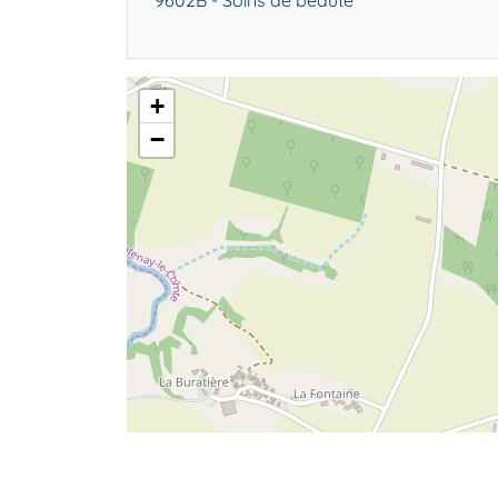
9602B - Soins de beauté
+
−