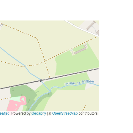
eaflet
|
Powered by
Geoapify
| ©
OpenStreetMap
contributors