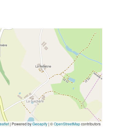
eaflet
|
Powered by
Geoapify
| ©
OpenStreetMap
contributors