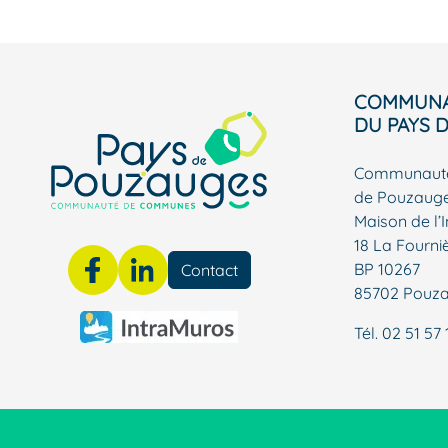
COMMUNA
DU PAYS 
Communauté
de Pouzaug
Maison de l’
18 La Fourni
BP 10267
Contact
85702 Pouz
Tél.
02 51 57 