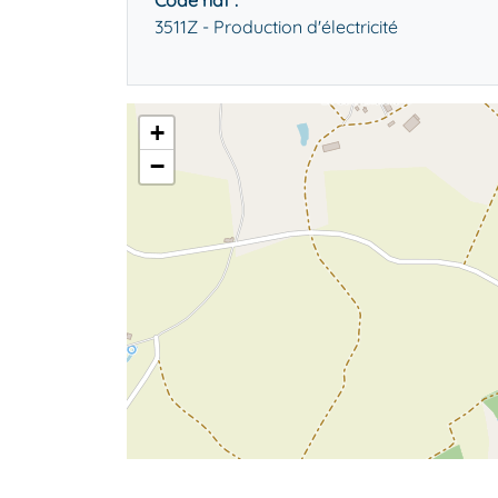
Code naf :
3511Z - Production d'électricité
+
−