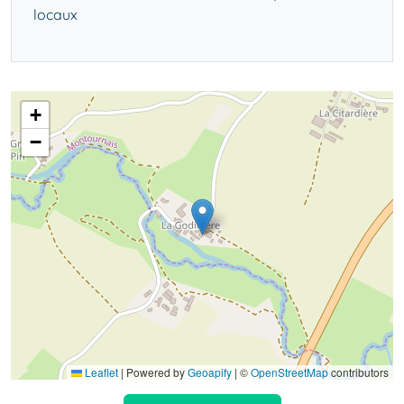
locaux
+
−
Leaflet
|
Powered by
Geoapify
| ©
OpenStreetMap
contributors