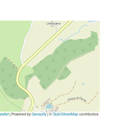
eaflet
|
Powered by
Geoapify
| ©
OpenStreetMap
contributors