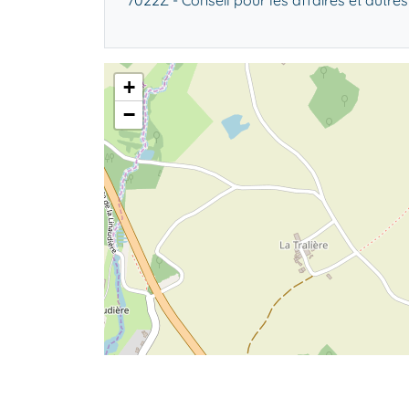
7022Z - Conseil pour les affaires et autres
+
−