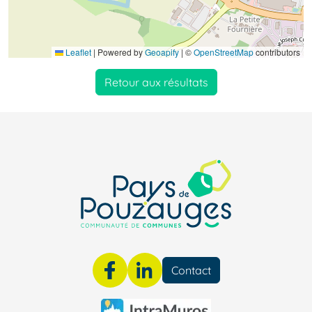
Leaflet
|
Powered by
Geoapify
| ©
OpenStreetMap
contributors
Retour aux résultats
Contact