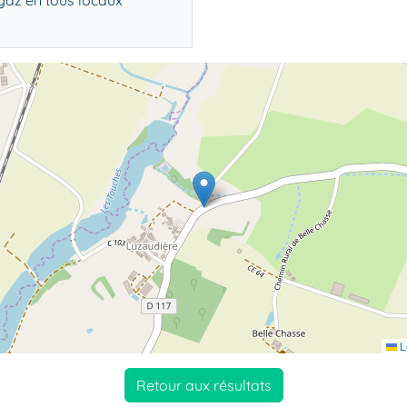
 gaz en tous locaux
L
Retour aux résultats