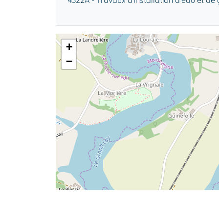
4322A - Travaux d'installation d'eau et de
+
−