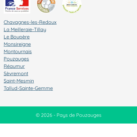
Chavagnes-les-Redoux
La Meilleraie-Tillay
Le Boupère
Monsireigne
Montournais
Pouzauges
Réaumur
Sèvremont
Saint-Mesmin
Tallud-Sainte-Gemme
© 2026 - Pays de Pouzauges