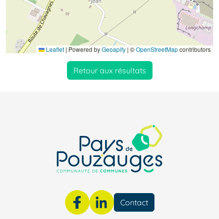
Leaflet
|
Powered by
Geoapify
| ©
OpenStreetMap
contributors
Retour aux résultats
Contact