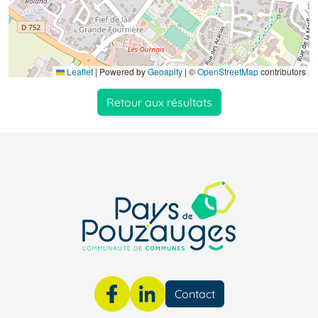
Leaflet
|
Powered by
Geoapify
| ©
OpenStreetMap
contributors
Retour aux résultats
Contact