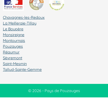
Chavagnes-les-Redoux
La Meilleraie-Tillay
Le Boupère
Monsireigne
Montournais
Pouzauges
Réaumur
Sèvremont
Saint-Mesmin
Tallud-Sainte-Gemme
© 2026 - Pays de Pouzauges